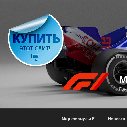
Перейти
к
содержимому
М
Гон
Мир формулы F1
Новости