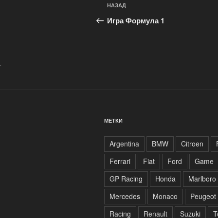
Навигация
Предыдущая
НАЗАД
по
запись:
Игра Формула 1
записям
.
МЕТКИ
Argentina
BMW
Citroen
Ferrari
Fiat
Ford
Game
GP Racing
Honda
Marlboro
Mercedes
Monaco
Peugeot
Racing
Renault
Suzuki
T