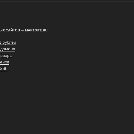
ЫХ САЙТОВ — MARTSITE.RU
2 рублей
 домена
ерверы
енов
 SSL