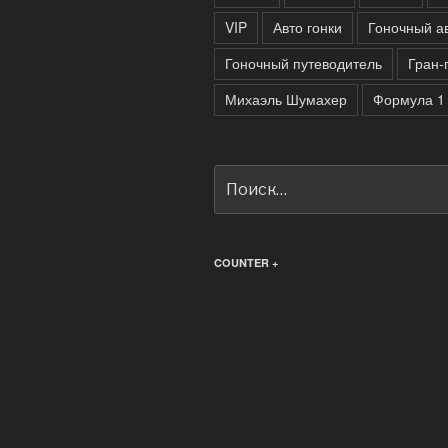
VIP
Авто гонки
Гоночный а
Гоночный путеводитель
Гран-
Михаэль Шумахер
Формула 1
Искать:
COUNTER +