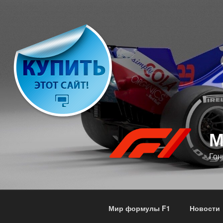
Перейти
к
содержимому
М
Гон
Мир формулы F1
Новости