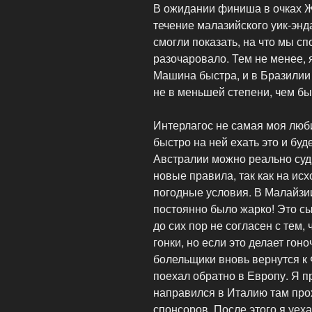
В ожидании финиша в очках 
течение малазийского уик-энда
смогли показать, на что мы сп
разочаровало. Тем не менее, 
Машина быстра, и в Бразили
не в меньшей степени, чем бы
Интерлагос не самая моя люб
быстро на ней ехать это и буде
Австралии можно реально суд
новые правила, так как на исх
погодные условия. В Малайзи
постоянно было жарко! Это сы
до сих пор не согласен с тем,
гонки, но если это делает гон
болельщики вновь вернутся к 
поехал обратно в Европу. Я п
направился в Италию там про
спонсоров. После этого я уеха