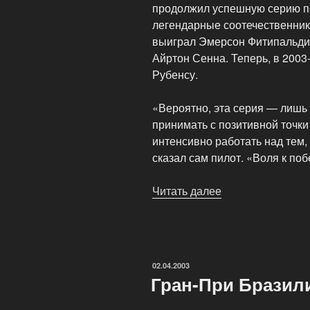
продолжил успешную серию по
легендарные соотечественник
выиграл Эмерсон Фитипальди,
Айртон Сенна. Теперь, в 2003-
Рубенсу.
«Вероятно, эта серия — лишь 
принимать с позитивной точки
интенсивно работать над тем,
сказал сам пилот. «Воля к поб
Читать далее
«Рубенс
Баррикелло:
Я
не
гоняюсь
ОПУБЛИКОВАНО
02.04.2003
против
Гран-При Бразили
Михаэля»