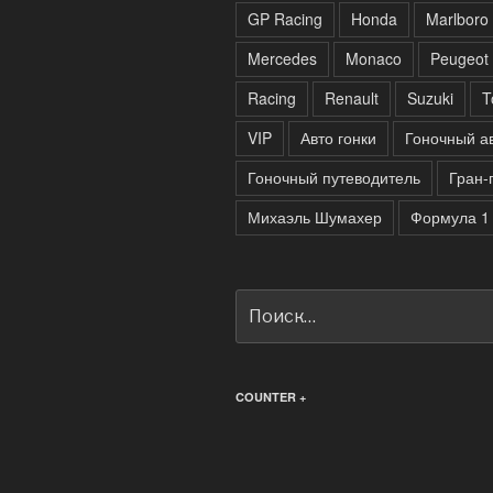
GP Racing
Honda
Marlboro
Mercedes
Monaco
Peugeot
Racing
Renault
Suzuki
T
VIP
Авто гонки
Гоночный а
Гоночный путеводитель
Гран-
Михаэль Шумахер
Формула 1
Искать:
COUNTER +