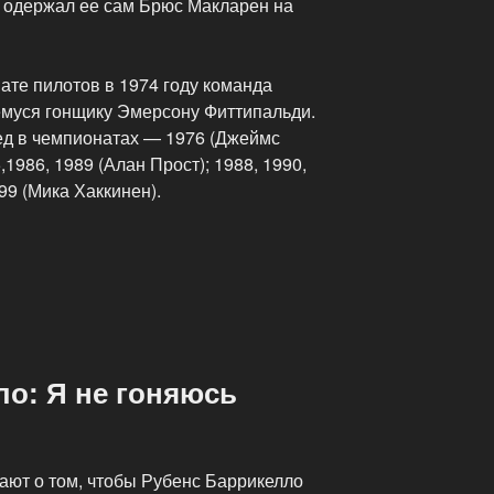
, одержал ее сам Брюс Макларен на
ате пилотов в 1974 году команда
муся гонщику Эмерсону Фиттипальди.
ед в чемпионатах — 1976 (Джеймс
,1986, 1989 (Алан Прост); 1988, 1990,
99 (Мика Хаккинен).
о: Я не гоняюсь
ают о том, чтобы Рубенс Баррикелло