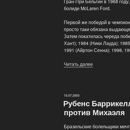
Гран-При Бельгии в 1968 году
болиде McLaren Ford.
Первой же победой в чемпион
просто таки обязана выдающе
Затем покатилась череда поб
Хант); 1984 (Ники Лауда); 1985
1991 (Айртон Сенна); 1998, 19
Читать далее
«Команда
McLaren»
ОПУБЛИКОВАНО
10.07.2003
Рубенс Баррикелл
против Михаэля
Бразильские болельщики мечт