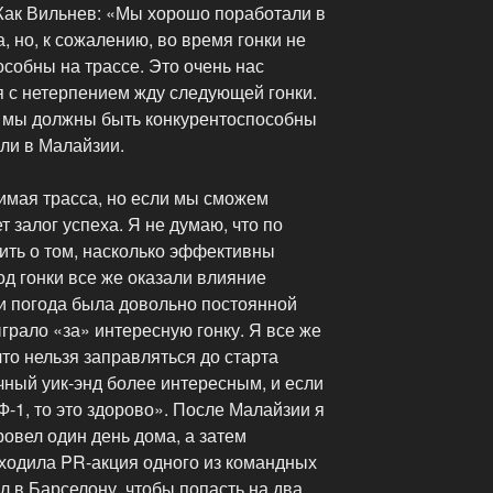
Жак Вильнев: «Мы хорошо поработали в
, но, к сожалению, во время гонки не
особны на трассе. Это очень нас
я с нетерпением жду следующей гонки.
и мы должны быть конкурентоспособны
ли в Малайзии.
имая трасса, но если мы сможем
т залог успеха. Я не думаю, что по
ить о том, насколько эффективны
од гонки все же оказали влияние
и погода была довольно постоянной
грало «за» интересную гонку. Я все же
 что нельзя заправляться до старта
очный уик-энд более интересным, и если
Ф-1, то это здорово». После Малайзии я
ровел один день дома, а затем
ходила PR-акция одного из командных
л в Барселону, чтобы попасть на два