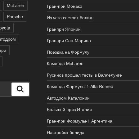
McLaren
Гран-при Монако
Porsche
Из чего состоит болид
oyota
Гранпри Японии
втодром
Гранпри Сан-Марино
при
Поездка на Формулу
Команда McLaren
Русинов прошел тесты в Валлелунге
Команда Формулы 1 Alfa Romeo
Поиск
Автодром Каталонии
Большой приз Италии
Гран-при Формулы-1 Аргентина
Настройка болида