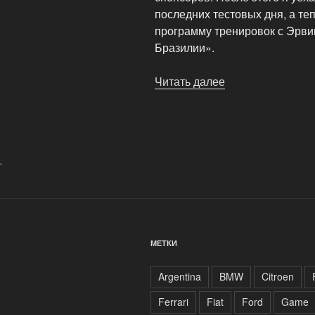
последних тестовых дня, а т
программу тренировок с Эрви
Бразилии».
Читать далее
«Гран-
При
Бразилии.
BAR
перед
.
гонкой»
МЕТКИ
Argentina
BMW
Citroen
Ferrari
Fiat
Ford
Game