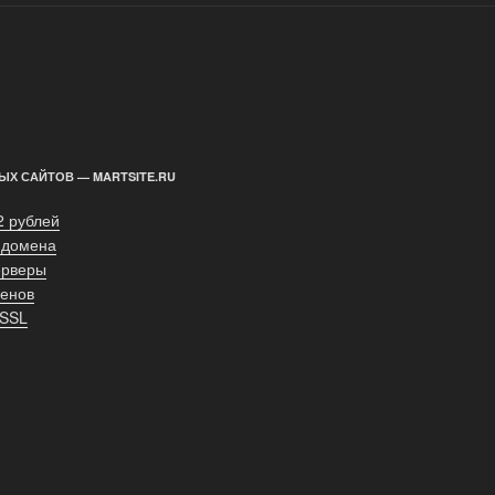
ЫХ САЙТОВ — MARTSITE.RU
2 рублей
 домена
ерверы
енов
 SSL