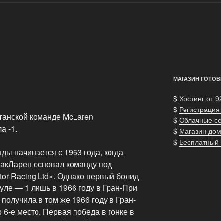
МАГАЗИН ГОТОВ
$
Хостинг от 9
$
Регистрация
танской команде McLaren
$
Облачные с
а -1.
$
Магазин дом
$
Бесплатный
ы начинается с 1963 года, когда
акЛарен основал команду под
or Racing Ltd». Однако первый болид
ле — 1 лишь в 1966 году в Гран-При
получила в том же 1966 году в Гран-
 6-е место. Первая победа в гонке в