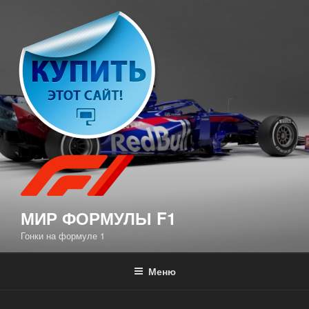
Перейти
к
содержимому
МИР ФОРМУЛЫ F1
Гонки на формуле 1
Меню