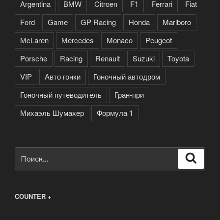
Argentina
BMW
Citroen
F1
Ferrari
Fiat
Ford
Game
GP Racing
Honda
Marlboro
McLaren
Mercedes
Monaco
Peugeot
Porsche
Racing
Renault
Suzuki
Toyota
VIP
Авто гонки
Гоночный автодром
Гоночный путеводитель
Гран-при
Михаэль Шумахер
Формула 1
Искать:
Поиск
COUNTER +