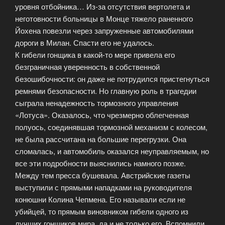
уровня отбойника… Из-за отсутствия вертолета и
неготовности больницы в Монце тяжело раненного
Йохена повезли через запруженные автомобилями
дороги в Милан. Спасти его не удалось.
К гибели гонщика в какой-то мере привела его
безграничная уверенность в собственной
безошибочности: он даже не потрудился пристегнуться
ремнями безопасности. Но главную роль в трагедии
сыграла ненадежность тормозного управления
«Лотуса». Оказалось, что чрезмерно облегченная
полуось, соединявшая тормозной механизм с колесом,
не была рассчитана на большие перегрузки. Она
сломалась, и автомобиль оказался неуправляемым, но
все эти подробности выяснились намного позже.
Между тем пресса бушевала. Австрийские газеты
выступили с прямыми нападками на руководителя
конюшни Колина Чепмена. Его называли если не
убийцей, то прямым виновником гибели одного из
лучших гонщиков мира, да и не только его. Вспомнили,