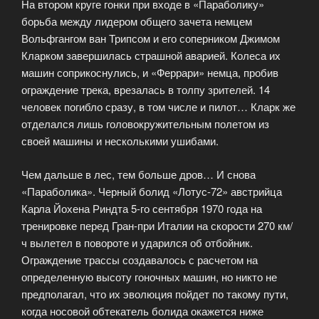
На втором круге гонки при входе в «Параболику»
борьба между лидером общего зачета немцем
Вольфгангом ван Трипсом и его соперником Джимом
Кларком завершилась страшной аварией. Колеса их
машин соприкоснулись, и «Феррари» немца, пробив
ограждение трека, врезалась в толпу зрителей. 14
человек погибло сразу, в том числе и пилот… Кларк же
отделался лишь головокружительным полетом из
своей машины и несколькими ушибами.
Чем дальше в лес, тем больше дров… И снова
«Параболика». Черный болид «Лотус-72» австрийца
Карла Йохена Риндта 5-го сентября 1970 года на
тренировке перед Гран-при Италии на скорости 270 км/
ч вылетел в повороте и ударился об отбойник.
Ограждение трассы создавалось с расчетом на
определенную высоту гоночных машин, но никто не
предполагал, что их эволюция пойдет по такому пути,
когда носовой обтекатель болида окажется ниже