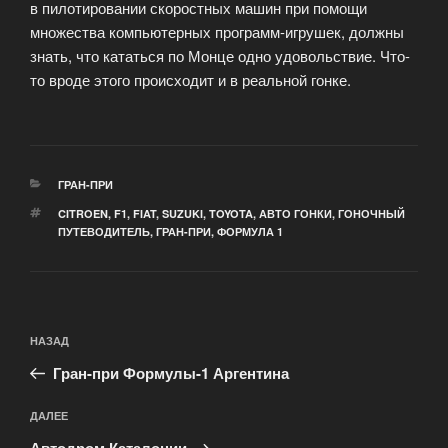
в пилотировании скоростных машин при помощи
множества компьютерных программ-игрушек, должны
знать, что кататься по Монце одно удовольствие. Что-
то вроде этого происходит и в реальной гонке.
РУБРИКИ
ГРАН-ПРИ
МЕТКИ
CITROEN
,
F1
,
FIAT
,
SUZUKI
,
TOYOTA
,
АВТО ГОНКИ
,
ГОНОЧНЫЙ
ПУТЕВОДИТЕЛЬ
,
ГРАН-ПРИ
,
ФОРМУЛА 1
Навигация
Предыдущая
НАЗАД
по
запись:
записям
Гран-при Формулы-1 Аргентина
Следующая
ДАЛЕЕ
запись