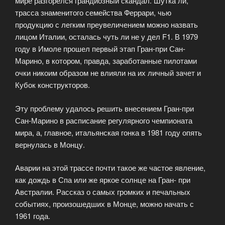
мире разгорелся грандиозный скандал. Шутка ли,
трасса знаменитого семейства Феррари, чью
продукцию с легким преувеличением можно назвать
лицом Италии, осталась чуть ли не у дел F1. В 1979
году в Имоле прошел первый этап Гран-при Сан-
Марино, в котором, правда, заработанные пилотами
очки никоим образом не влияли на их личный зачет и
Кубок конструкторов.
Эту проблему удалось решить внесением Гран-при
Сан-Марино в расписание регулярного чемпионата
мира, а, главное, итальянская гонка в 1981 году опять
вернулась в Монцу.
Аварии на этой трассе почти такое же частое явление,
как дождь в Спа или же яркое солнце на Гран- при
Австралии. Рассказ о самых громких и печальных
событиях, произошедших в Монце, можно начать с
1961 года.