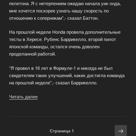
пелетона. Я с нетерпением ожидаю начала уик-энда,
мне хочется поскорее узнать нашу скорость по
отношению к соперникам”,- сказал Баттон.
На прошлой неделе Honda провела дополнительные
тесты в Хересе. Рубенс Баррикелло, второй пилот
японской команды, остался очень доволен
проделанной работой.
“Я провел в 16 лет в Формуле-1 и никогда не был
свидетелем таких улучшений, каких достигла команда
на прошлой неделе”,- сказал Баррикелло.
Читать далее
«Баттон
не
думает
об
очках»
Навигация
Сле
Страница
1
по