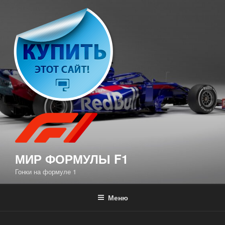
Перейти
к
содержимому
МИР ФОРМУЛЫ F1
Гонки на формуле 1
Меню