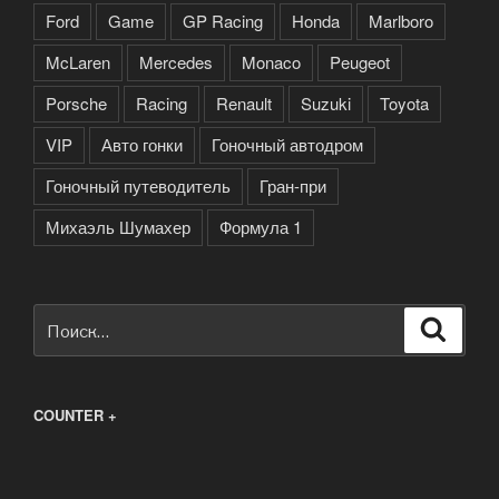
Ford
Game
GP Racing
Honda
Marlboro
McLaren
Mercedes
Monaco
Peugeot
Porsche
Racing
Renault
Suzuki
Toyota
VIP
Авто гонки
Гоночный автодром
Гоночный путеводитель
Гран-при
Михаэль Шумахер
Формула 1
Искать:
Поиск
COUNTER +