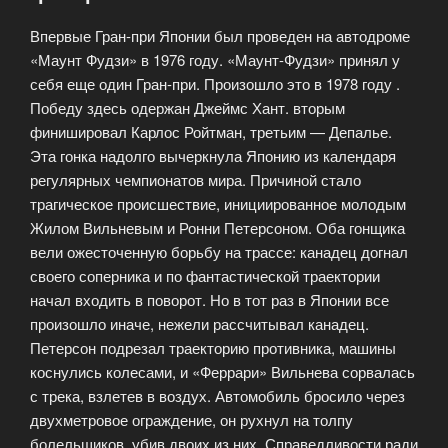
Впервые Гран-при Японии был проведен на автодроме
«Маунт Фудзи» в 1976 году. «Маунт-Фудзи» принял у
себя еще один Гран-при. Произошло это в 1978 году .
Победу здесь одержан Джеймс Хант. вторым
финишировал Карлос Ройтман, третьим — Депалье.
Эта гонка надолго вычеркнула Японию из календаря
регулярных чемпионатов мира. Причиной стало
трагическое происшествие, инициированное молодым
Жилом Вильневым и Ронни Петерсоном. Оба гонщика
вели ожесточенную борьбу на трассе: канадец догнал
своего соперника и по фантастической траектории
начал входить в поворот. Но в тот раз в Японии все
произошло иначе, нежели рассчитывал канадец.
Петерсон подрезал траекторию противника, машины
коснулись колесами, и «Феррари» Вильнева сорвалась
с трека, взлетев в воздух. Автомобиль бросило через
двухметровое ограждение, он рухнул на толпу
болельщиков, убив двоих из них. Справедливости ради