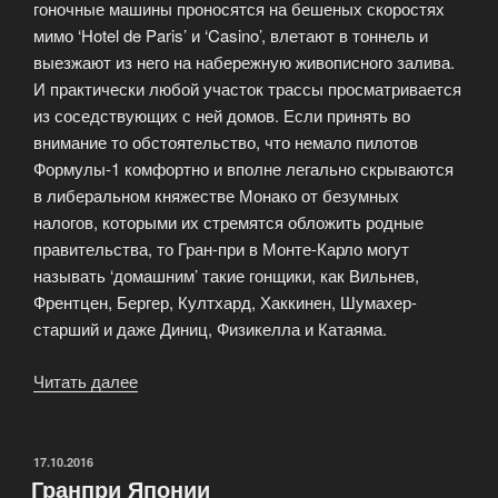
гоночные машины проносятся на бешеных скоростях
мимо ‘Hotel de Paris’ и ‘Casino’, влетают в тоннель и
выезжают из него на набережную живописного залива.
И практически любой участок трассы просматривается
из соседствующих с ней домов. Если принять во
внимание то обстоятельство, что немало пилотов
Формулы-1 комфортно и вполне легально скрываются
в либеральном княжестве Монако от безумных
налогов, которыми их стремятся обложить родные
правительства, то Гран-при в Монте-Карло могут
называть ‘домашним’ такие гонщики, как Вильнев,
Френтцен, Бергер, Култхард, Хаккинен, Шумахер-
старший и даже Диниц, Физикелла и Катаяма.
Читать далее
«Гран-
при
Монако»
ОПУБЛИКОВАНО
17.10.2016
Гранпри Японии