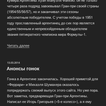
кумира Аргентины Хуан Мануэля Фанхио: он не только
четыре раза подряд завоевывал Гран-при своей страны
(1954/55/56/57), но и заканчивал эти сезоны
абсолютным победителем. С учетом победы в 1951
году прославленный аргентинец до сих пор является
единственным и непревзойденным обладателем
звания пятикратного чемпиона мира Формулы-1.
Читать далее
«Гран-
при
Формулы-1
Аргентина»
ОПУБЛИКОВАНО
13.03.2014
Анонсы гонок
Гонка в Аргентине закончилась. Хорошей приметой для
«Феррари» и Михаэля Шумахера оказалось
попридержать свежий выпуск этого сайта. Но уже пора.
Вот заметка, предваряющая Гран-при Аргентины.
Написал ее Игорь Григорьев («5-е колесо»), а я ему