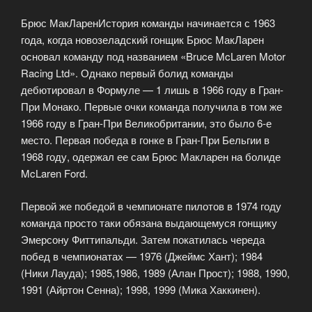
Брюс МакЛаренИстория команды начинается с 1963
года, когда новозеладский гонщик Брюс МакЛарен
основал команду под названием «Bruce McLaren Motor
Racing Ltd». Однако первый болид команды
дебютировал в Формуле — 1 лишь в 1966 году в Гран-
При Монако. Первые очки команда получила в том же
1966 году в Гран-При Великобритании, это было 6-е
место. Первая победа в гонке в Гран-При Бельгии в
1968 году, одержал ее сам Брюс Макларен на болиде
McLaren Ford.
Первой же победой в чемпионате пилотов в 1974 году
команда просто таки обязана выдающемуся гонщику
Эмерсону Фиттипальди. Затем покатилась череда
побед в чемпионатах — 1976 (Джеймс Хант); 1984
(Ники Лауда); 1985,1986, 1989 (Алан Прост); 1988, 1990,
1991 (Айртон Сенна); 1998, 1999 (Мика Хаккинен).