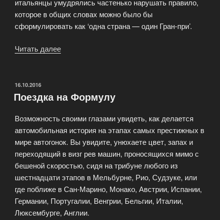
итальянцы умудрялись частенько нарушать правило,
которое в общих словах можно было бы
сформулировать как ‘одна страна — один Гран-при’.
Читать далее
«Гранпри
Сан-
Марино»
ОПУБЛИКОВАНО
16.10.2016
Поездка на Формулу
Возможность своими глазами увидеть, как делается
автомобильная история на этапах самых престижных в
мире автогонок. Вы увидите, унюхаете цвет, запах и
переходящий в визг рев машин, проносящихся мимо с
бешеной скоростью, сидя на трибуне любого из
шестнадцати этапов в Мельбурне, Рио, Судзуке, или
где поближе в Сан-Марино, Монако, Австрии, Испании,
Германии, Португалии, Венгрии, Бельгии, Италии,
Люксембурге, Англии.