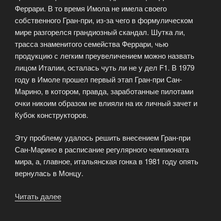
Феррари. В то время Имола не имела своего
собственного Гран-при, из-за чего в формулическом
мире разгорелся грандиозный скандал. Шутка ли,
трасса знаменитого семейства Феррари, чью
продукцию с легким преувеличением можно назвать
лицом Италии, осталась чуть ли не у дел F1. В 1979
году в Имоле прошел первый этап Гран-при Сан-
Марино, в котором, правда, заработанные пилотами
очки никоим образом не влияли на их личный зачет и
Кубок конструкторов.
Эту проблему удалось решить внесением Гран-при
Сан-Марино в расписание регулярного чемпионата
мира, а, главное, итальянская гонка в 1981 году опять
вернулась в Монцу.
Читать далее
«Большой
приз
Италии»