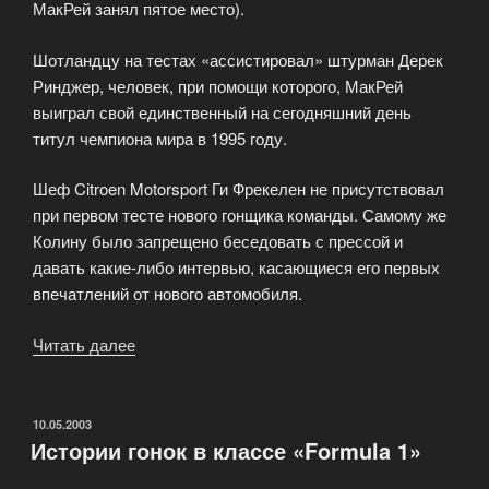
МакРей занял пятое место).
Шотландцу на тестах «ассистировал» штурман Дерек
Ринджер, человек, при помощи которого, МакРей
выиграл свой единственный на сегодняшний день
титул чемпиона мира в 1995 году.
Шеф Citroen Motorsport Ги Фрекелен не присутствовал
при первом тесте нового гонщика команды. Самому же
Колину было запрещено беседовать с прессой и
давать какие-либо интервью, касающиеся его первых
впечатлений от нового автомобиля.
Читать далее
«МакРей
попробовал
Citroen»
ОПУБЛИКОВАНО
10.05.2003
Истории гонок в классе «Formula 1»