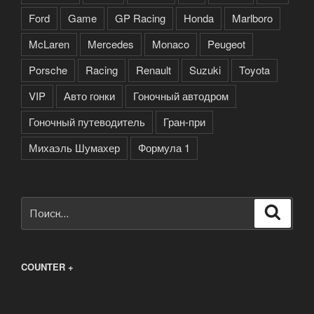
Ford
Game
GP Racing
Honda
Marlboro
McLaren
Mercedes
Monaco
Peugeot
Porsche
Racing
Renault
Suzuki
Toyota
VIP
Авто гонки
Гоночный автодром
Гоночный путеводитель
Гран-при
Михаэль Шумахер
Формула 1
Искать:
Поиск
COUNTER +