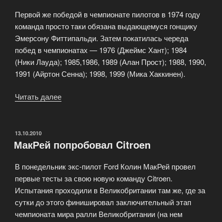
Первой же победой в чемпионате пилотов в 1974 году
команда просто таки обязана выдающемуся гонщику
Эмерсону Фиттипальди. Затем покатилась череда
побед в чемпионатах — 1976 (Джеймс Хант); 1984
(Ники Лауда); 1985,1986, 1989 (Алан Прост); 1988, 1990,
1991 (Айртон Сенна); 1998, 1999 (Мика Хаккинен).
Читать далее
«Команда
McLaren»
ОПУБЛИКОВАНО
13.10.2010
МакРей попробовал Citroen
В понедельник экс-пилот Ford Колин МакРей провел
первые тесты за свою новую команду Citroen.
Испытания проходили в Великобритании там же, где за
сутки до этого финишировал заключительный этап
чемпионата мира ралли Великобритании (на нем