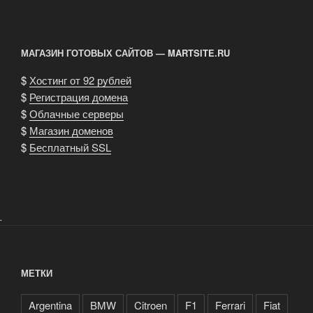
гонок
в
классе
МАГАЗИН ГОТОВЫХ САЙТОВ — MARTSITE.RU
«Formula
1»»
$
Хостинг от 92 рублей
$
Регистрация домена
$
Облачные серверы
$
Магазин доменов
$
Бесплатный SSL
.
МЕТКИ
Argentina
BMW
Citroen
F1
Ferrari
Fiat