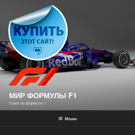
Перейти
к
содержимому
МИР ФОРМУЛЫ F1
Гонки на формуле 1
Меню