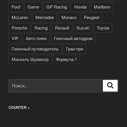
Ford
Game
GP Racing
Honda
Marlboro
McLaren
Mercedes
Monaco
Peugeot
Porsche
Racing
Renault
Suzuki
Toyota
VIP
Авто гонки
Гоночный автодром
Гоночный путеводитель
Гран-при
Михаэль Шумахер
Формула 1
Искать:
Поиск
COUNTER +