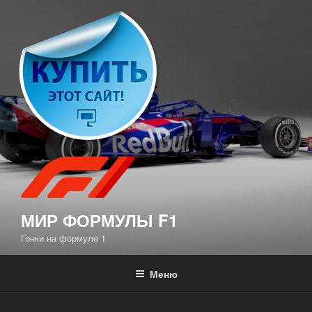
Перейти
к
содержимому
МИР ФОРМУЛЫ F1
Гонки на формуле 1
Меню