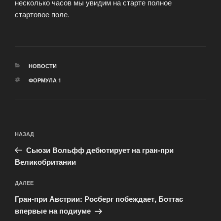
несколько часов мы увидим на старте полное
стартовое поле.
РУБРИКИ
НОВОСТИ
МЕТКИ
ФОРМУЛА 1
Навигация
Предыдущая
НАЗАД
по
запись:
записям
Сьюзи Вольфф дебютирует на гран-при
Великобритании
Следующая
ДАЛЕЕ
запись
Гран-при Австрии: Росберг побеждает, Боттас
впервые на подиуме